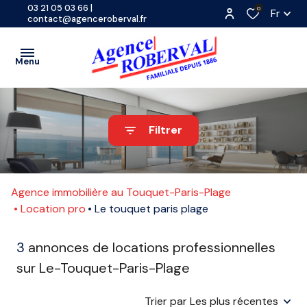
03 21 05 03 66
|
0
Fr
contact@agenceroberval.fr
Menu
VENTES
Filtrer
PROGRAMMES
A
NEUFS
L'ANNÉE
LOCATIONS
Agence immobilière au Touquet-Paris-Plage
SAISONNIÈRE
Location pro
Le touquet paris plage
CONTACT
ETUDIANTE
ESTIMATION
3
annonces de locations professionnelles
COMMERCE
sur Le-Touquet-Paris-Plage
ACTUALITES
Trier par Les plus récentes