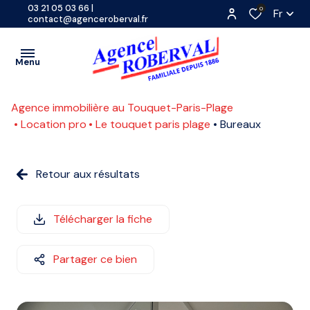
03 21 05 03 66
|
0
Fr
contact@agenceroberval.fr
Menu
Agence immobilière au Touquet-Paris-Plage
VENTES
Location pro
Le touquet paris plage
Bureaux
PROGRAMMES
A
NEUFS
Retour aux résultats
L'ANNÉE
LOCATIONS
SAISONNIÈRE
CONTACT
Télécharger la fiche
ETUDIANTE
ESTIMATION
Partager ce bien
COMMERCE
ACTUALITES