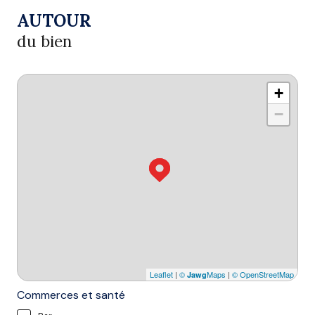
AUTOUR
du bien
+
−
Leaflet
|
©
Maps
|
© OpenStreetMap
Jawg
Commerces et santé