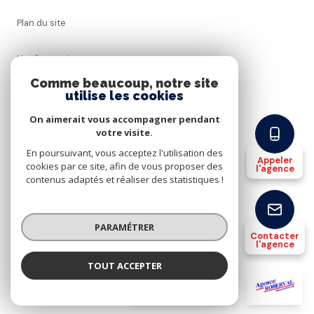
Plan du site
Nos honoraires
Comme beaucoup, notre site
utilise les cookies
Admin
On aimerait vous accompagner pendant
Politique RGPD
votre visite.
En poursuivant, vous acceptez l'utilisation des
Appeler
cookies par ce site, afin de vous proposer des
Cookies
l'agence
contenus adaptés et réaliser des statistiques !
© 2026 | Tous droits réservés
PARAMÉTRER
Contacter
l'agence
Réalisé par
TOUT ACCEPTER
AGENCE ROBERVAL
Agence