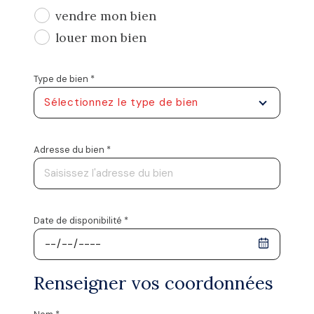
vendre mon bien
1
2
3
4
louer mon bien
Type de bien *
Sélectionnez le type de bien
N° de
Adresse du bien *
Appartement
Maison
Libel
Date de disponibilité *
suivant
Code
Renseigner vos coordonnées
* Champs obligatoires
*
Les informations recueillies sur ce formulaire sont enregistrées dans un
fichier informatisé par La Boite Immo agissant comme Sous-traitant du