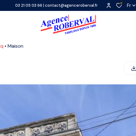
0
Fr
03 21 05 03 66
|
contact@agenceroberval.fr
cq
Maison