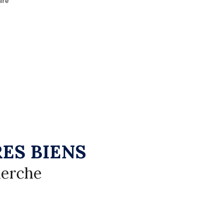
ire
ES BIENS
herche