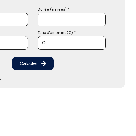
Durée (années) *
Taux d'emprunt (%) *
Calculer
s