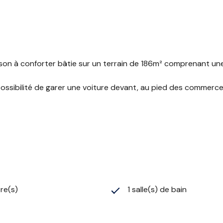
on à conforter bâtie sur un terrain de 186m² comprenant une e
 possibilité de garer une voiture devant, au pied des commer
re(s)
1 salle(s) de bain