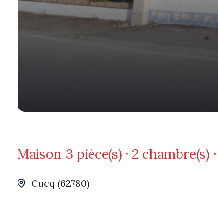
Maison
3 pièce(s)
2 chambre(s)
Cucq (62780)