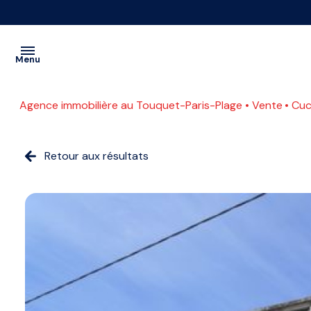
Menu
Agence immobilière au Touquet-Paris-Plage
Vente
Cu
VENTES
PROGRAMMES
Retour aux résultats
A
NEUFS
L'ANNÉE
LOCATIONS
SAISONNIÈRE
CONTACT
ETUDIANTE
ESTIMATION
COMMERCE
ACTUALITES