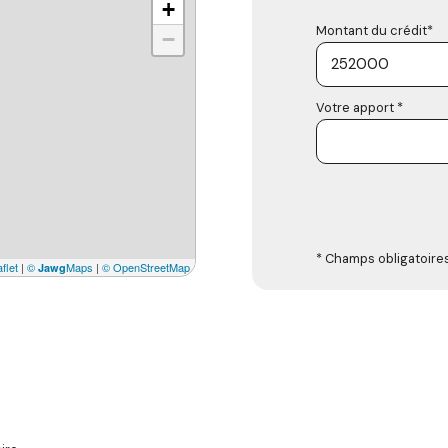
+
Montant du crédit*
−
Votre apport *
* Champs obligatoire
flet
|
©
Maps
|
© OpenStreetMap
Jawg