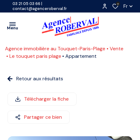
03 21 05 03 66
|
0
Fr
contact@agenceroberval.fr
Menu
Agence immobilière au Touquet-Paris-Plage
Vente
VENTES
Le touquet paris plage
Appartement
PROGRAMMES
A
NEUFS
Retour aux résultats
L'ANNÉE
LOCATIONS
SAISONNIÈRE
CONTACT
Télécharger la fiche
ETUDIANTE
ESTIMATION
Partager ce bien
COMMERCE
ACTUALITES