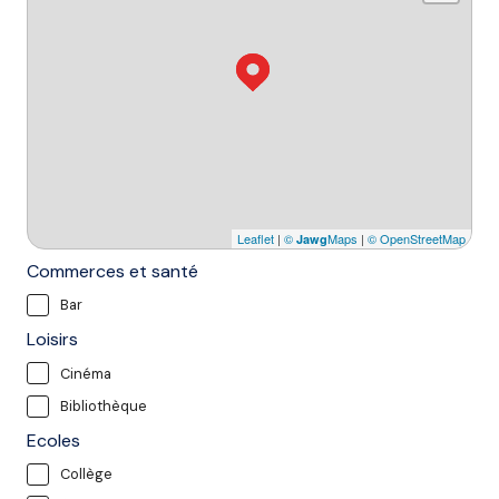
Leaflet
|
©
Maps
|
© OpenStreetMap
Jawg
Commerces et santé
Bar
Loisirs
Cinéma
Bibliothèque
Ecoles
Collège