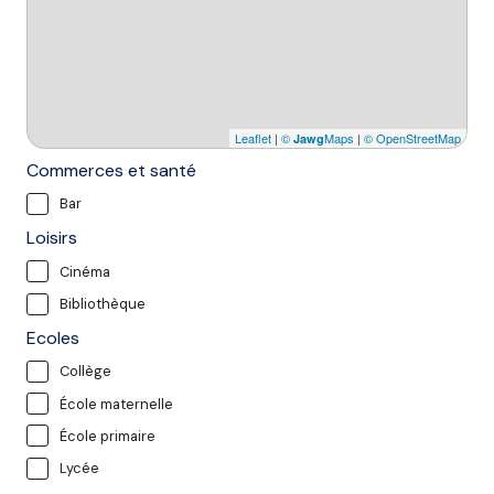
Leaflet
|
©
Maps
|
© OpenStreetMap
Jawg
Commerces et santé
Bar
Loisirs
Cinéma
Bibliothèque
Ecoles
Collège
École maternelle
École primaire
Lycée