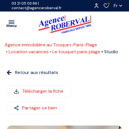
03 21 05 03 66
|
0
Fr
contact@agenceroberval.fr
Menu
Agence immobilière au Touquet-Paris-Plage
VENTES
Location vacances
Le touquet paris plage
Studio
PROGRAMMES
A
NEUFS
Retour aux résultats
L'ANNÉE
LOCATIONS
SAISONNIÈRE
CONTACT
Télécharger la fiche
ETUDIANTE
ESTIMATION
Partager ce bien
COMMERCE
ACTUALITES