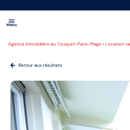
Menu
Agence immobilière au Touquet-Paris-Plage
Location v
VENTES
PROGRAMMES
Retour aux résultats
A
NEUFS
L'ANNÉE
LOCATIONS
SAISONNIÈRE
CONTACT
ETUDIANTE
ESTIMATION
COMMERCE
ACTUALITES