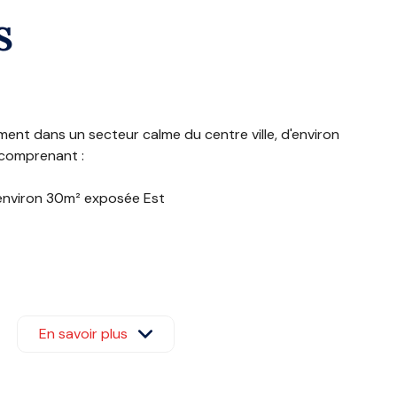
S
ment dans un secteur calme du centre ville, d'environ
 comprenant :
'environ 30m² exposée Est
ard
ur, micro-onde, quatre plaques à induction,
En savoir plus
r, lave vaisselle, lave linge séchant, WIFI. Chauffage
personne (90), 1 rapido 2 personnes (140)