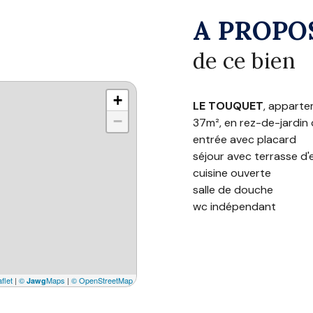
A PROPO
de ce bien
+
LE TOUQUET
, apparte
−
37m², en rez-de-jardin
entrée avec placard
séjour avec terrasse d
cuisine ouverte
salle de douche
wc indépendant
une chambre avec plac
Environ 37m²
Equipements
: TV, fo
réfrigérateur/congélateu
flet
|
©
Maps
|
© OpenStreetMap
Jawg
électrique
Couchages
: 2 lits 1 