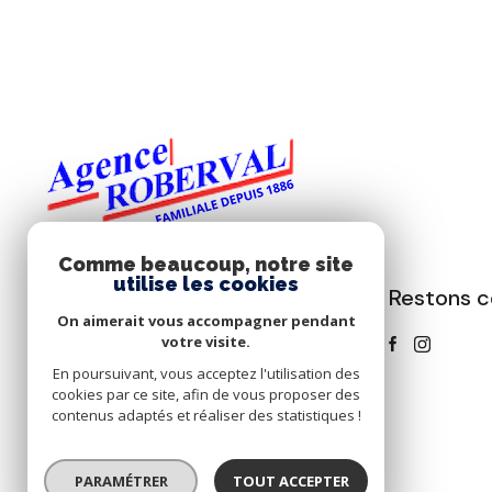
Comme beaucoup, notre site
utilise les cookies
Restons 
ROBERVAL
On aimerait vous accompagner pendant
votre visite.
03.21.05.03.66
06.80.82.53.14
En poursuivant, vous acceptez l'utilisation des
cookies par ce site, afin de vous proposer des
contact@agenceroberval.fr
contenus adaptés et réaliser des statistiques !
52-54 Rue de Paris
62520 Le Le Touquet-Paris-Plage
PARAMÉTRER
TOUT ACCEPTER