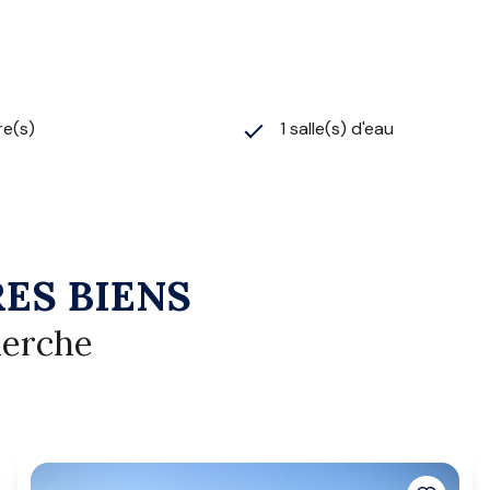
re(s)
1 salle(s) d'eau
ES BIENS
herche