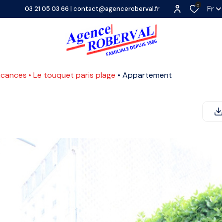
0
Fr
03 21 05 03 66
|
contact@agenceroberval.fr
acances
Le touquet paris plage
Appartement