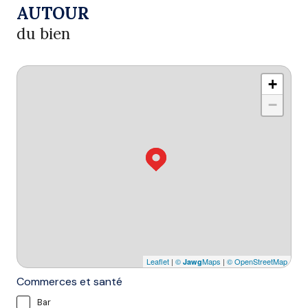
AUTOUR
du bien
+
−
Leaflet
|
©
Maps
|
© OpenStreetMap
Jawg
Commerces et santé
Bar