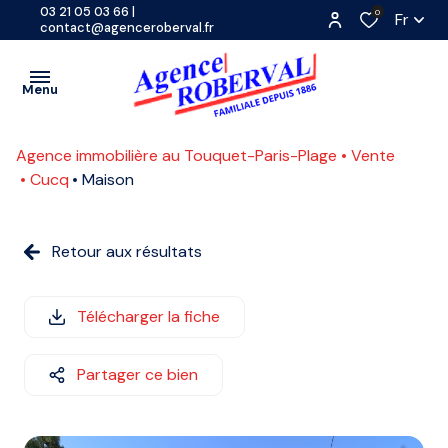
03 21 05 03 66
|
0
Fr
contact@agenceroberval.fr
Menu
Agence immobilière au Touquet-Paris-Plage
Vente
VENTES
Cucq
Maison
PROGRAMMES
A
NEUFS
Retour aux résultats
L'ANNÉE
LOCATIONS
SAISONNIÈRE
CONTACT
Télécharger la fiche
ETUDIANTE
ESTIMATION
Partager ce bien
COMMERCE
ACTUALITES