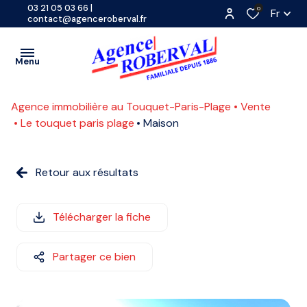
03 21 05 03 66
|
0
Fr
contact@agenceroberval.fr
Menu
Agence immobilière au Touquet-Paris-Plage
Vente
VENTES
Le touquet paris plage
Maison
PROGRAMMES
A
NEUFS
Retour aux résultats
L'ANNÉE
LOCATIONS
SAISONNIÈRE
CONTACT
Télécharger la fiche
ETUDIANTE
ESTIMATION
Partager ce bien
COMMERCE
ACTUALITES