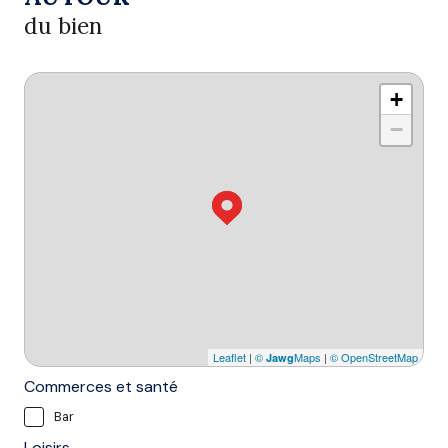
du bien
+
−
Leaflet
|
©
Maps
|
© OpenStreetMap
Jawg
Commerces et santé
Bar
Loisirs