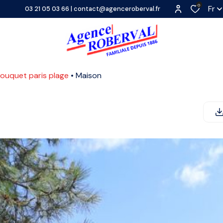
0
Fr
03 21 05 03 66
|
contact@agenceroberval.fr
 touquet paris plage
Maison