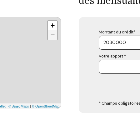
des mensuali
+
Montant du crédit*
−
Votre apport *
* Champs obligatoire
flet
|
©
Maps
|
© OpenStreetMap
Jawg