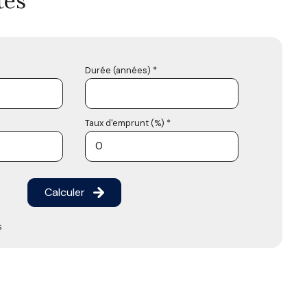
tés
Durée (années) *
Taux d'emprunt (%) *
Calculer
s