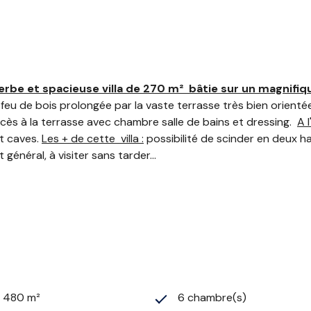
perbe et spacieuse villa de 270 m² bâtie sur un magnif
eu de bois prolongée par la vaste terrasse très bien orientée
cès à la terrasse avec chambre salle de bains et dressing.
A l
et caves.
Les + de cette villa :
possibilité de scinder en deux ha
général, à visiter sans tarder...
2 480 m²
6 chambre(s)