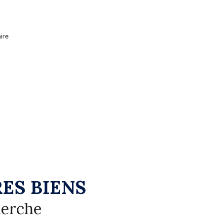
ire
ES BIENS
herche