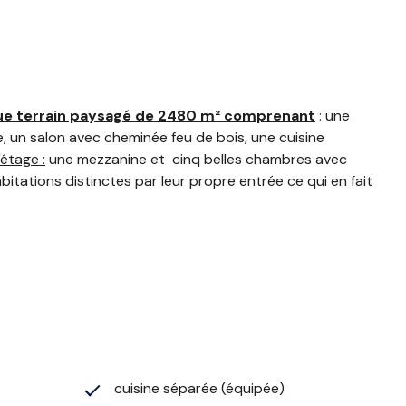
ique terrain paysagé de 2480 m² comprenant
: une
, un salon avec cheminée feu de bois, une cuisine
'étage :
une mezzanine et cinq belles chambres avec
bitations distinctes par leur propre entrée ce qui en fait
cuisine séparée (équipée)