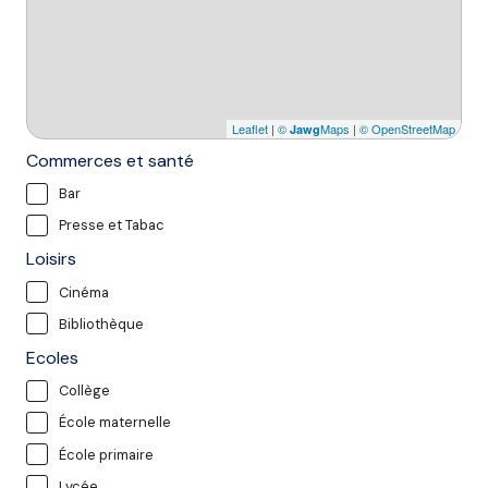
Leaflet
|
©
Maps
|
© OpenStreetMap
Jawg
Commerces et santé
Bar
Presse et Tabac
Loisirs
Cinéma
Bibliothèque
Ecoles
Collège
École maternelle
École primaire
Lycée