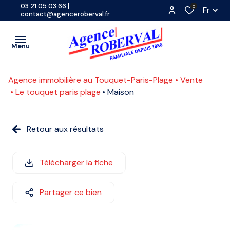
03 21 05 03 66
|
0
Fr
contact@agenceroberval.fr
Menu
Agence immobilière au Touquet-Paris-Plage
Vente
VENTES
Le touquet paris plage
Maison
PROGRAMMES
A
NEUFS
Retour aux résultats
L'ANNÉE
LOCATIONS
SAISONNIÈRE
CONTACT
Télécharger la fiche
ETUDIANTE
ESTIMATION
Partager ce bien
COMMERCE
ACTUALITES