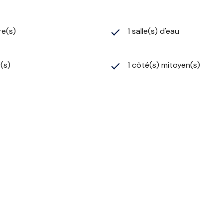
re(s)
1 salle(s) d'eau
g(s)
1 côté(s) mitoyen(s)