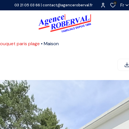
0
Fr
03 21 05 03 66
|
contact@agenceroberval.fr
 touquet paris plage
Maison