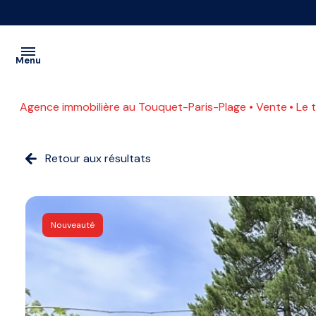
Menu
Agence immobilière au Touquet-Paris-Plage
Vente
Le
VENTES
PROGRAMMES
Retour aux résultats
A
NEUFS
L'ANNÉE
LOCATIONS
SAISONNIÈRE
CONTACT
Nouveauté
ETUDIANTE
ESTIMATION
COMMERCE
ACTUALITES