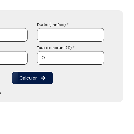
Durée (années) *
Taux d'emprunt (%) *
Calculer
s