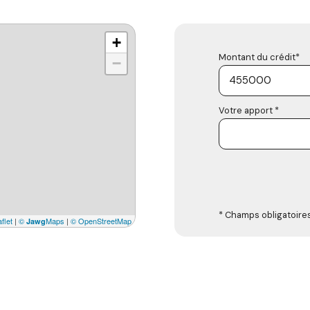
+
Montant du crédit*
−
Votre apport *
* Champs obligatoire
flet
|
©
Maps
|
© OpenStreetMap
Jawg