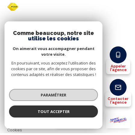
Comme beaucoup, notre site
Nos partenaires
utilise les cookies
On aimerait vous accompagner pendant
Mentions légales
votre visite.
En poursuivant, vous acceptez l'utilisation des
Appeler
Plan du site
cookies par ce site, afin de vous proposer des
l'agence
contenus adaptés et réaliser des statistiques !
Nos honoraires
PARAMÉTRER
Contacter
Admin
l'agence
TOUT ACCEPTER
Politique RGPD
AGENCE ROBERVAL
Agence
Cookies