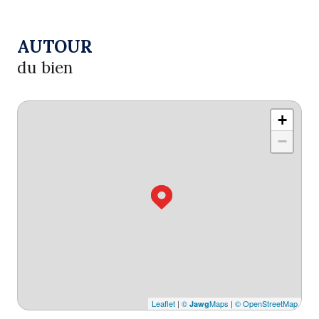
AUTOUR
du bien
+
−
Leaflet
|
©
Maps
|
© OpenStreetMap
Jawg