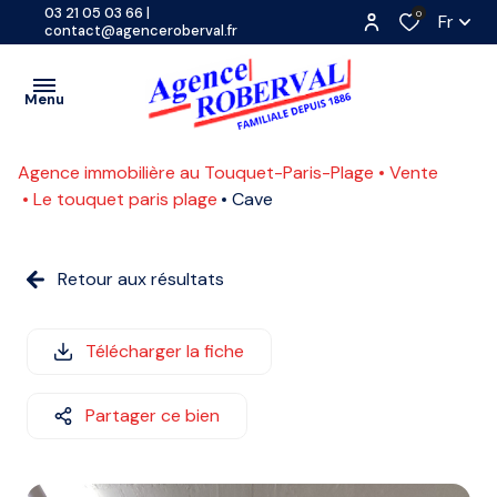
03 21 05 03 66
|
0
Fr
contact@agenceroberval.fr
Menu
Agence immobilière au Touquet-Paris-Plage
Vente
VENTES
Le touquet paris plage
Cave
PROGRAMMES
A
NEUFS
Retour aux résultats
L'ANNÉE
LOCATIONS
SAISONNIÈRE
CONTACT
Télécharger la fiche
ETUDIANTE
ESTIMATION
Partager ce bien
COMMERCE
ACTUALITES