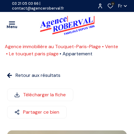
03 21 05 03 66
|
0
Fr
contact@agenceroberval.fr
Menu
Agence immobilière au Touquet-Paris-Plage
Vente
VENTES
Le touquet paris plage
Appartement
PROGRAMMES
A
NEUFS
Retour aux résultats
L'ANNÉE
LOCATIONS
SAISONNIÈRE
CONTACT
Télécharger la fiche
ETUDIANTE
ESTIMATION
Partager ce bien
COMMERCE
ACTUALITES