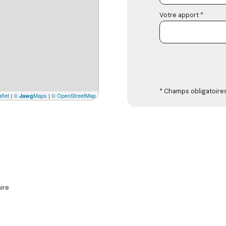
Votre apport *
* Champs obligatoire
flet
|
©
Maps
|
© OpenStreetMap
Jawg
ire