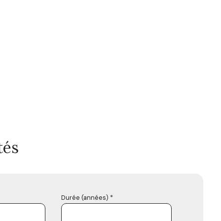
tés
Durée (années) *