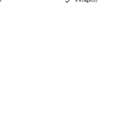
e
9 étage(s)