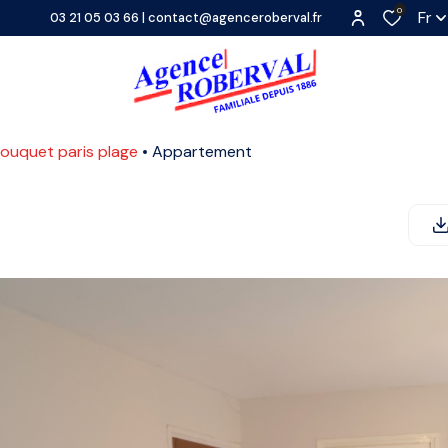
0
Fr
03 21 05 03 66
|
contact@agenceroberval.fr
 touquet paris plage
Appartement