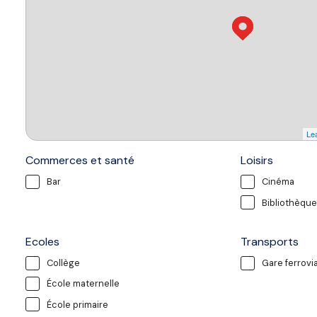
Lea
Commerces et santé
Loisirs
Bar
Cinéma
Bibliothèque
Ecoles
Transports
Collège
Gare ferrovia
École maternelle
École primaire