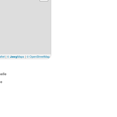
flet
|
©
Maps
|
© OpenStreetMap
Jawg
elle
re