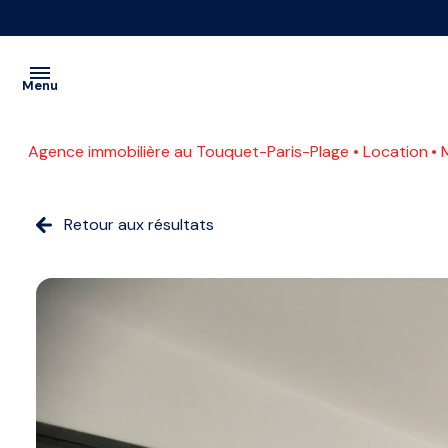
Menu
Agence immobilière au Touquet-Paris-Plage
Location
VENTES
PROGRAMMES
Retour aux résultats
A
NEUFS
L'ANNÉE
LOCATIONS
SAISONNIÈRE
CONTACT
ETUDIANTE
ESTIMATION
COMMERCE
ACTUALITES