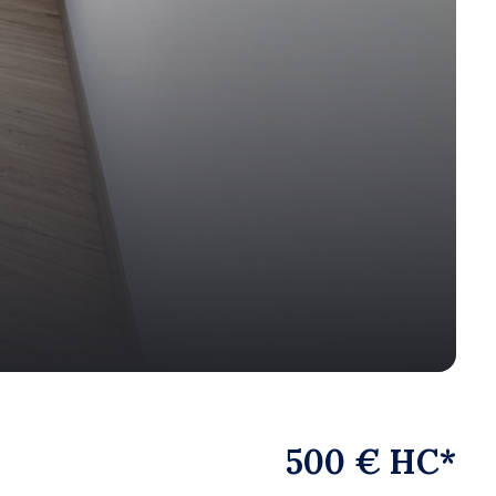
500 € HC*