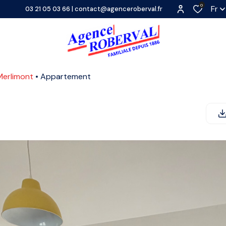
0
Fr
03 21 05 03 66
|
contact@agenceroberval.fr
Merlimont
Appartement