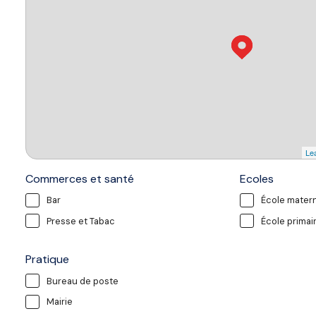
Lea
Commerces et santé
Ecoles
Bar
École matern
Presse et Tabac
École primai
Pratique
Bureau de poste
Mairie