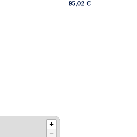
95,02 €
+
−