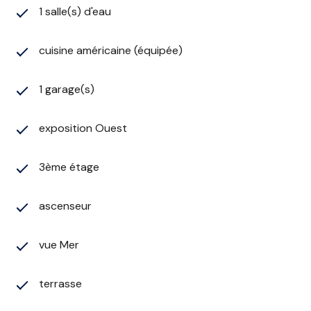
1 salle(s) d'eau
Ménage de départ inclus
Taxe de séjour et consommations eau et
électricité en sus
cuisine américaine (équipée)
(linge de lit et linge de toilette non fournis)
N° d'immatriculation 62826001978C1
1 garage(s)
Appartement classé 2*
exposition Ouest
3ème étage
ascenseur
vue Mer
terrasse