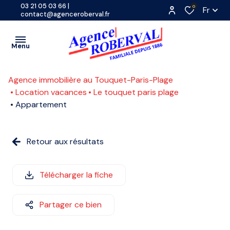
03 21 05 03 66
|
0
Fr
contact@agenceroberval.fr
Menu
Agence immobilière au Touquet-Paris-Plage
VENTES
Location vacances
Le touquet paris plage
Appartement
PROGRAMMES
A
NEUFS
L'ANNÉE
LOCATIONS
Retour aux résultats
SAISONNIÈRE
CONTACT
ETUDIANTE
Télécharger la fiche
ESTIMATION
COMMERCE
ACTUALITES
Partager ce bien