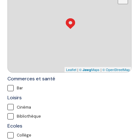
Leaflet
|
©
Maps
|
© OpenStreetMap
Jawg
Commerces et santé
Bar
Loisirs
Cinéma
Bibliothèque
Ecoles
Collège