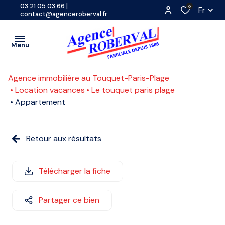
03 21 05 03 66
|
0
Fr
contact@agenceroberval.fr
Menu
Agence immobilière au Touquet-Paris-Plage
VENTES
Location vacances
Le touquet paris plage
Appartement
PROGRAMMES
A
NEUFS
L'ANNÉE
LOCATIONS
Retour aux résultats
SAISONNIÈRE
CONTACT
ETUDIANTE
Télécharger la fiche
ESTIMATION
COMMERCE
ACTUALITES
Partager ce bien