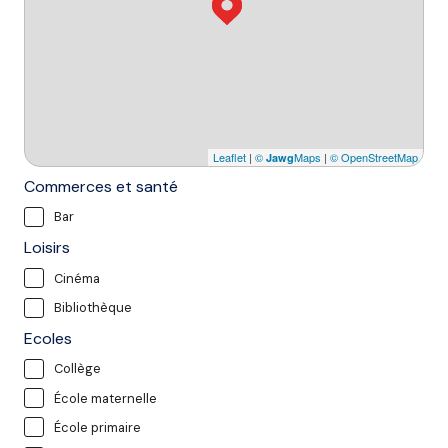
Leaflet
|
©
Maps
|
© OpenStreetMap
Jawg
Commerces et santé
Bar
Loisirs
Cinéma
Bibliothèque
Ecoles
Collège
École maternelle
École primaire