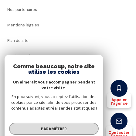
Nos partenaires
Mentions légales
Plan du site
Nos honoraires
Comme beaucoup, notre site
utilise les cookies
Admin
On aimerait vous accompagner pendant
Politique RGPD
votre visite.
En poursuivant, vous acceptez l'utilisation des
Appeler
cookies par ce site, afin de vous proposer des
Cookies
l'agence
contenus adaptés et réaliser des statistiques !
© 2026 | Tous droits réservés
PARAMÉTRER
Contacter